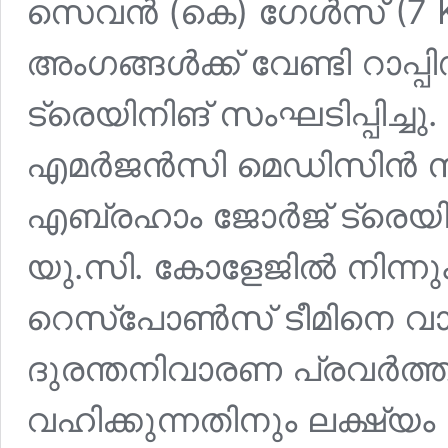
സെവൻ (കെ) ഗേൾസ് (7 K 
അംഗങ്ങൾക്ക് വേണ്ടി റാപ
ട്രെയിനിങ് സംഘടിപ്പിച്ചു.
എമർജൻസി മെഡിസിൻ സ്
എബ്രഹാം ജോർജ് ട്രെയിന
യു.സി. കോളേജിൽ നിന്നും 
റെസ്പോൺസ് ടീമിനെ വാർ
ദുരന്തനിവാരണ പ്രവർത്തന
വഹിക്കുന്നതിനും ലക്ഷ്യ