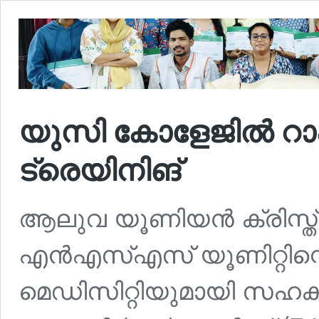
യുസി കോളേജിൽ റാപ
ട്രെയിനിങ്
ആലുവ യൂണിയൻ ക്രിസ്
എൻഎസ്എസ് യൂണിറ്റിന്റെ
മെഡിസിറ്റിയുമായി സഹക