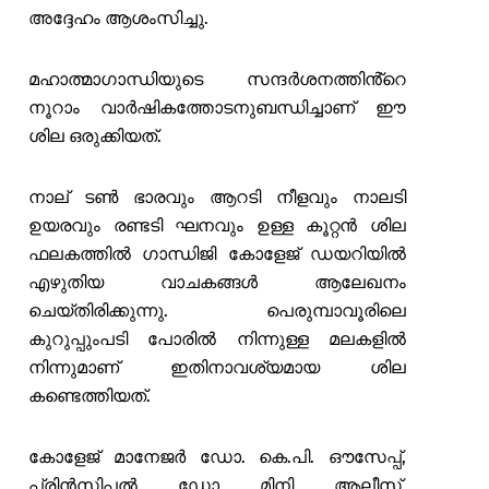
അദ്ദേഹം ആശംസിച്ചു.
മഹാത്മാഗാന്ധിയുടെ സന്ദർശനത്തിൻ്റെ
നൂറാം വാർഷികത്തോടനുബന്ധിച്ചാണ് ഈ
ശില ഒരുക്കിയത്.
നാല് ടൺ ഭാരവും ആറടി നീളവും നാലടി
ഉയരവും രണ്ടടി ഘനവും ഉള്ള കൂറ്റൻ ശില
ഫലകത്തിൽ ഗാന്ധിജി കോളേജ് ഡയറിയിൽ
എഴുതിയ വാചകങ്ങൾ ആലേഖനം
ചെയ്തിരിക്കുന്നു. പെരുമ്പാവൂരിലെ
കുറുപ്പുംപടി പോരിൽ നിന്നുള്ള മലകളിൽ
നിന്നുമാണ് ഇതിനാവശ്യമായ ശില
കണ്ടെത്തിയത്.
കോളേജ് മാനേജർ ഡോ. കെ.പി. ഔസേപ്പ്,
പ്രിൻസിപ്പൽ ഡോ മിനി ആലീസ്,