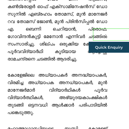
കൺട്രോളർ ഓഫ് എക്സാമിനേഷൻസ് ഡോ
സുനിൽ എബ്രഹാം തോമസ്, മുൻ മാനേജർ
റവ തോമസ് ജോൺ, മുൻ പ്രിൻസിപ്പൽ ഡോ
എ. ബെന്നി ചെറിയാൻ, പ്രൊഫ.
Admissions
ഗോവിന്ദൻകുട്ടി മേനോൻ എന്നിവർ ചടങ്ങിൽ
സംസാരിച്ചു. ശില്പം ഒരുക്കിയ കോളജിലെ
Quick Enquiry
പൂർവവിദ്യാർഥി കൂടിയായ ആർട്ടിസ്റ്റ്
രാമചന്ദ്രനെ ചടങ്ങിൽ ആദരിച്ചു.
കോളേജിലെ അധ്യാപകർ അനദ്ധ്യാപകർ,
വിരമിച്ച അധ്യാപക അനധ്യാപകർ, മുൻ
മാനേജർമാർ വിദ്യാർഥികൾ പൂർവ
വിദ്യാർത്ഥികൾ, അഭ്യുദയകാംക്ഷികൾ
തുടങ്ങി ഒട്ടനവധി ആൾക്കാർ പരിപാടിയിൽ
പങ്കെടുത്തു.
മഹാത്മാഗാന്ധിയുടെ യുസി കോളേജ്