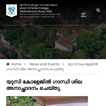
Home
News and Events
യുസി കോളേജിൽ
ഗാന്ധി ശില അനാച്ഛാദനം ചെയ്തു.
യുസി കോളേജിൽ ഗാന്ധി ശില
അനാച്ഛാദനം ചെയ്തു.