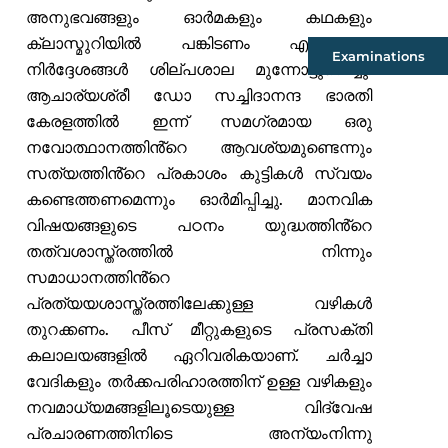
അനുഭവങ്ങളും ഓർമകളും കഥകളും
ക്ലാസ്മുറിയിൽ പങ്കിടണം എന്നുമുള്ള
Examinations
നിർദ്ദേശങ്ങൾ ശില്പശാല മുന്നോട്ടുവെച്ചു.
ആചാര്യശ്രീ ഡോ സച്ചിദാനന്ദ ഭാരതി
കേരളത്തിൽ ഇന്ന് സമഗ്രമായ ഒരു
നവോത്ഥാനത്തിൻ്റെ ആവശ്യമുണ്ടെന്നും
സത്യത്തിൻ്റെ പ്രകാശം കുട്ടികൾ സ്വയം
കണ്ടെത്തണമെന്നും ഓർമിപ്പിച്ചു. മാനവിക
വിഷയങ്ങളുടെ പഠനം യുദ്ധത്തിൻ്റെ
തത്വശാസ്ത്രത്തിൽ നിന്നും
സമാധാനത്തിൻ്റെ
പ്രത്യയശാസ്ത്രത്തിലേക്കുള്ള വഴികൾ
തുറക്കണം. പീസ് മീറ്റുകളുടെ പ്രസക്തി
കലാലയങ്ങളിൽ ഏറിവരികയാണ്. ചർച്ചാ
വേദികളും തർക്കപരിഹാരത്തിന് ഉള്ള വഴികളും
നവമാധ്യമങ്ങളിലൂടെയുള്ള വിദ്വേഷ
പ്രചാരണത്തിനിടെ അന്യംനിന്നു