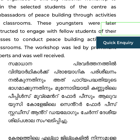
ain the selected students of the centre as
bassadors of peace building through activities
 classrooms. These youngsters were later
Admissions
structed to engage with fellow students of their
asses to conduct peace building activities in
Quick Enquiry
assrooms. The workshop was led by prominent
perts and was well received.
സമാധാന പ്രവർത്തനത്തിൽ
വിദ്യാർഥികൾക്ക് പ്രായോഗിക പരിശീലനം
നൽകുന്നതിനും അത് പാഠ്യപദ്ധതിയുടെ
ഭാഗമാക്കുന്നതിനും മുന്നോടിയായി കണ്ണൂരിലെ
പീപ്പിൾസ് മൂവ്മെൻറ് ഫോർ പീസും ആലുവ
യുസി കോളേജിലെ സെൻ്റർ ഫോർ പീസ്
സ്റ്റഡീസ് ആൻ്റ് ഡയലോഗും ചേർന്ന് ദേശീയ
ശില്പശാല സംഘടിപ്പിച്ചു.
കേരളത്തിലെ എല്ലാ ജില്ലകളിൽ നിന്നുമുള്ള